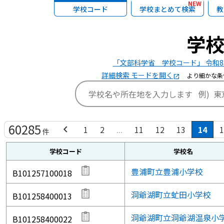
NEW
学校コード
学校まとめて検索
教
学
「文部科学省 学校コード」 令和8
詳細検索 モードを開く
より細かな条
open_in_new
60285
chevron_left
1
2
...
11
12
13
14
1
件
学校コード
学校名
豊浦町立豊浦小学校
B101257100018
洞爺湖町立虻田小学校
B101258400013
洞爺湖町立洞爺湖温泉小
B101258400022