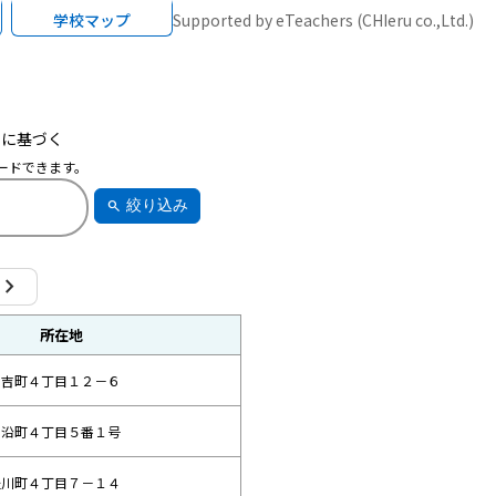
学校マップ
Supported by eTeachers (CHIeru co.,Ltd.)
に基づく
ロードできます。
絞り込み
search
hevron_right
所在地
日吉町４丁目１２－６
川沿町４丁目５番１号
豊川町４丁目７－１４