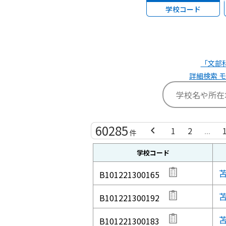
学校コード
「文部科
詳細検索 
60285
chevron_left
1
2
...
件
学校コード
B101221300165
B101221300192
B101221300183