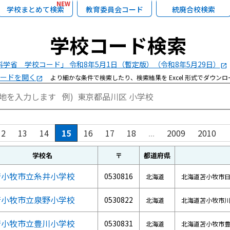
NEW
学校まとめて検索
教育委員会コード
統廃合校検索
学校コード検索
学省 学校コード」 令和8年5月1日（暫定版）（令和8年5月29日）
open_in_new
モードを開く
より細かな条件で検索したり、検索結果を Excel 形式でダウン
open_in_new
c
12
13
14
15
16
17
18
...
2009
2010
学校名
〒
都道府県
苫小牧市立糸井小学校
0530816
北海道
北海道苫小牧市
苫小牧市立泉野小学校
0530822
北海道
北海道苫小牧市
苫小牧市立豊川小学校
0530831
北海道
北海道苫小牧市