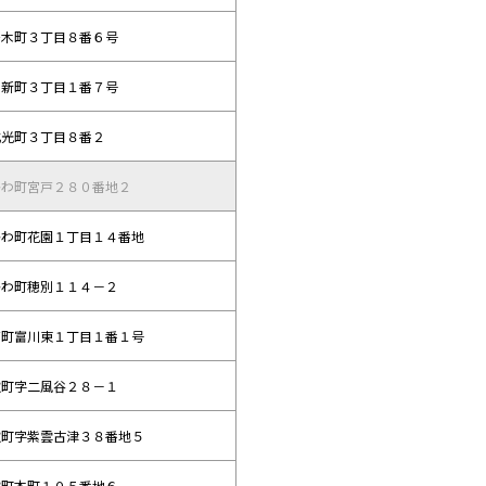
桜木町３丁目８番６号
日新町３丁目１番７号
北光町３丁目８番２
かわ町宮戸２８０番地２
かわ町花園１丁目１４番地
かわ町穂別１１４－２
高町富川東１丁目１番１号
取町字二風谷２８－１
取町字紫雲古津３８番地５
取町本町１０５番地６