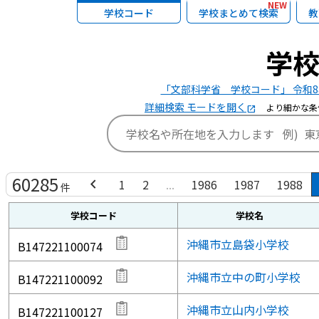
NEW
学校コード
学校まとめて検索
教
学
「文部科学省 学校コード」 令和8
詳細検索 モードを開く
より細かな条
open_in_new
60285
chevron_left
1
2
...
1986
1987
1988
件
学校コード
学校名
沖縄市立島袋小学校
B147221100074
沖縄市立中の町小学校
B147221100092
沖縄市立山内小学校
B147221100127