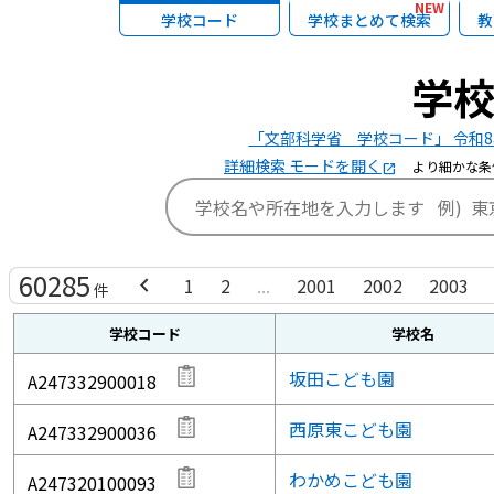
NEW
学校コード
学校まとめて検索
教
学
「文部科学省 学校コード」 令和8
詳細検索 モードを開く
より細かな条
open_in_new
60285
chevron_left
1
2
...
2001
2002
2003
件
学校コード
学校名
坂田こども園
A247332900018
西原東こども園
A247332900036
わかめこども園
A247320100093