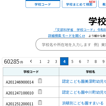
NEW
学校コード
学校まとめて検索
教
学
「文部科学省 学校コード」 令和8
詳細検索 モードを開く
より細かな条
open_in_new
60285
chevron_left
1
2
3
4
5
6
7
8
9
件
学校コード
学校名
認定こども園美深町幼児
A201246900014
認定こども園中川町幼児
A201247100010
浜頓別こども園すまいる
A201251200011