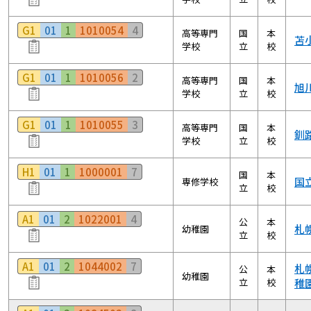
G1
01
1
1010054
4
高等専門
国
本
苫
学校
立
校
G1
01
1
1010056
2
高等専門
国
本
旭
学校
立
校
G1
01
1
1010055
3
高等専門
国
本
釧
学校
立
校
H1
01
1
1000001
7
国
本
国
専修学校
立
校
A1
01
2
1022001
4
公
本
札
幼稚園
立
校
A1
01
2
1044002
7
札
公
本
幼稚園
立
校
稚