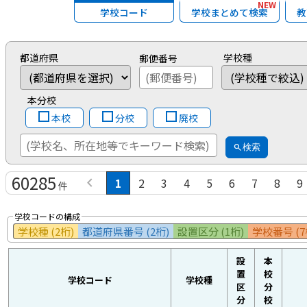
NEW
学校コード
学校まとめて検索
教
都道府県
学校種
郵便番号
本分校
本校
分校
廃校
search
検索
60285
chevron_left
1
2
3
4
5
6
7
8
9
件
学校コードの構成
学校種 (2桁)
都道府県番号 (2桁)
設置区分 (1桁)
学校番号 (7
設
本
置
校
学校コード
学校種
区
分
分
校