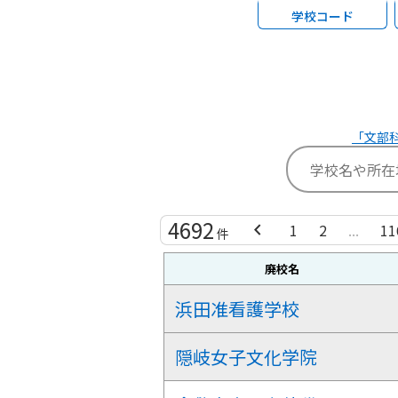
学校コード
「文部科
4692
chevron_left
1
2
...
11
件
廃校名
浜田准看護学校
隠岐女子文化学院