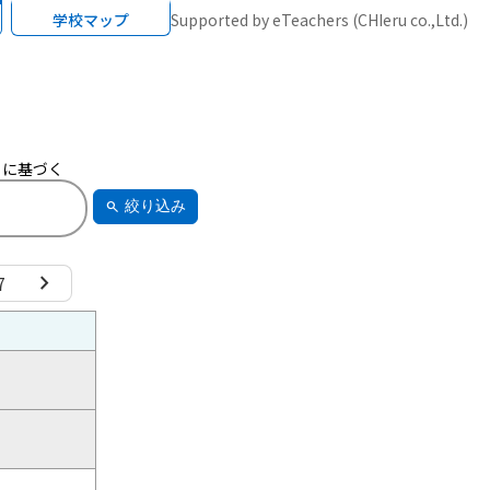
学校マップ
Supported by eTeachers (CHIeru co.,Ltd.)
に基づく
絞り込み
search
chevron_right
7