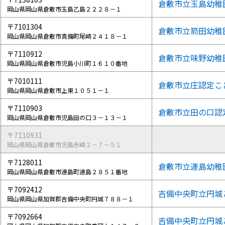
倉敷市立玉島幼稚
岡山県岡山県倉敷市玉島乙島２２２８－１
〒7101304
倉敷市立箭田幼稚
岡山県岡山県倉敷市真備町尾崎２４１８－１
〒7110912
倉敷市立味野幼稚
岡山県岡山県倉敷市児島小川町１６１０番地
〒7010111
倉敷市立庄認定こ
岡山県岡山県倉敷市上東１０５１－１
〒7110903
倉敷市立田の口認
岡山県岡山県倉敷市児島田の口３－１３－１
〒7110931
岡山県岡山県倉敷市児島赤崎２－７－５１
〒7128011
倉敷市立連島幼稚
岡山県岡山県倉敷市連島町連島２８５１番地
〒7092412
吉備中央町立円城
岡山県岡山県加賀郡吉備中央町円城７８８－１
〒7092664
吉備中央町立円城