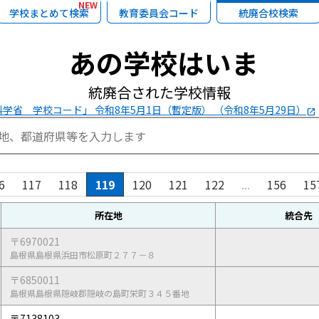
NEW
学校まとめて検索
教育委員会コード
統廃合校検索
あの学校はいま
統廃合された学校情報
学省 学校コード」 令和8年5月1日（暫定版） （令和8年5月29日）
open_in_new
6
117
118
119
120
121
122
...
156
15
所在地
統合先
〒6970021
島根県島根県浜田市松原町２７７－８
〒6850011
島根県島根県隠岐郡隠岐の島町栄町３４５番地
〒7138103