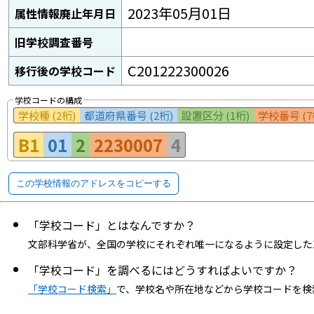
2023年05月01日
属性情報廃止年月日
旧学校調査番号
C201222300026
移行後の学校コード
学校コードの構成
学校種 (2桁)
都道府県番号 (2桁)
設置区分 (1桁)
学校番号 (7
B1
01
2
2230007
4
この学校情報のアドレスをコピーする
「学校コード」とはなんですか？
文部科学省が、全国の学校にそれぞれ唯一になるように設定した
「学校コード」を調べるにはどうすればよいですか？
「学校コード検索」
で、学校名や所在地などから学校コードを検