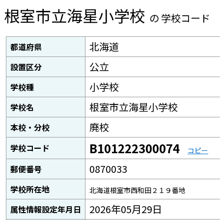
根室市立海星小学校
の 学校コード
北海道
都道府県
公立
設置区分
小学校
学校種
根室市立海星小学校
学校名
廃校
本校・分校
B101222300074
学校コード
コピー
0870033
郵便番号
学校所在地
北海道根室市西和田２１９番地
2026年05月29日
属性情報設定年月日