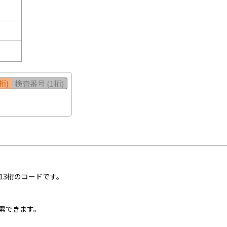
桁)
検査番号 (1桁)
13桁のコードです。
索できます。