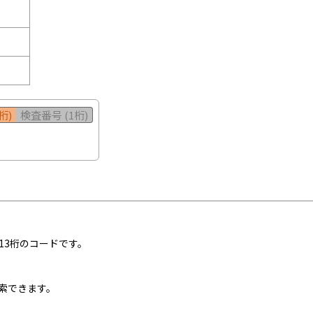
桁)
検査番号 (1桁)
13桁のコードです。
索できます。