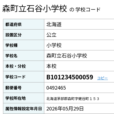
森町立石谷小学校
の 学校コード
北海道
都道府県
公立
設置区分
小学校
学校種
森町立石谷小学校
学校名
本校
本校・分校
B101234500059
学校コード
コピー
0492465
郵便番号
学校所在地
北海道茅部郡森町字蛯谷町１５３
2026年05月29日
属性情報設定年月日