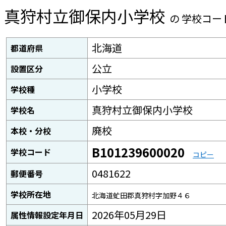
真狩村立御保内小学校
の 学校コー
北海道
都道府県
公立
設置区分
小学校
学校種
真狩村立御保内小学校
学校名
廃校
本校・分校
B101239600020
学校コード
コピー
0481622
郵便番号
学校所在地
北海道虻田郡真狩村字加野４６
2026年05月29日
属性情報設定年月日