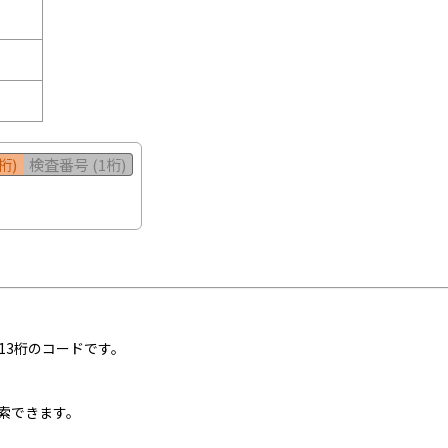
桁)
検査番号 (1桁)
13桁のコードです。
索できます。