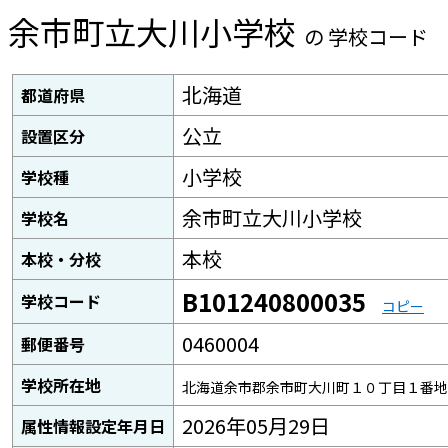
余市町立大川小学校
の 学校コード
北海道
都道府県
公立
設置区分
小学校
学校種
余市町立大川小学校
学校名
本校
本校・分校
B101240800035
学校コード
コピー
0460004
郵便番号
学校所在地
北海道余市郡余市町大川町１０丁目１番地
2026年05月29日
属性情報設定年月日