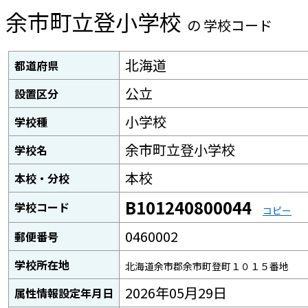
余市町立登小学校
の 学校コード
北海道
都道府県
公立
設置区分
小学校
学校種
余市町立登小学校
学校名
本校
本校・分校
B101240800044
学校コード
コピー
0460002
郵便番号
学校所在地
北海道余市郡余市町登町１０１５番地
2026年05月29日
属性情報設定年月日