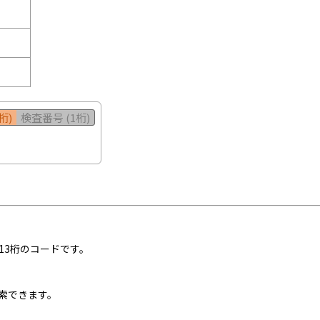
桁)
検査番号 (1桁)
13桁のコードです。
索できます。