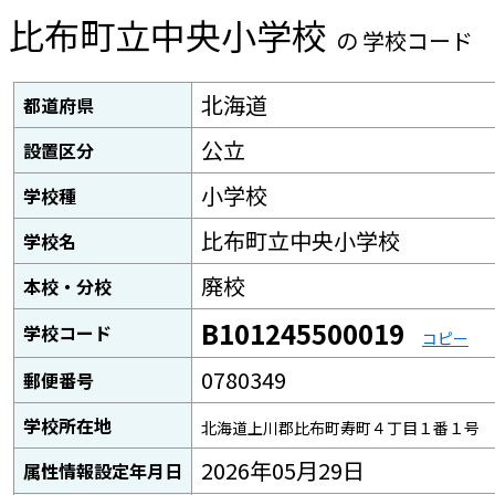
比布町立中央小学校
の 学校コード
北海道
都道府県
公立
設置区分
小学校
学校種
比布町立中央小学校
学校名
廃校
本校・分校
B101245500019
学校コード
コピー
0780349
郵便番号
学校所在地
北海道上川郡比布町寿町４丁目１番１号
2026年05月29日
属性情報設定年月日