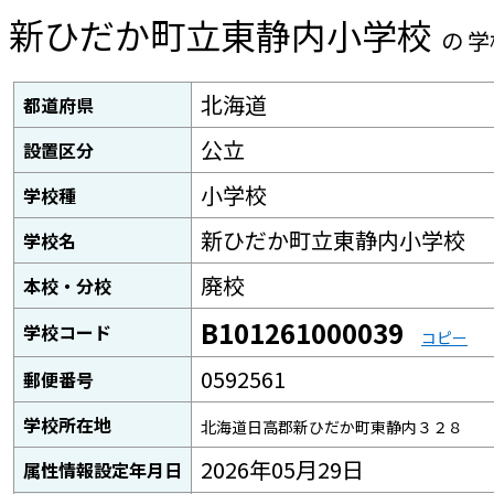
新ひだか町立東静内小学校
の 
北海道
都道府県
公立
設置区分
小学校
学校種
新ひだか町立東静内小学校
学校名
廃校
本校・分校
B101261000039
学校コード
コピー
0592561
郵便番号
学校所在地
北海道日高郡新ひだか町東静内３２８
2026年05月29日
属性情報設定年月日