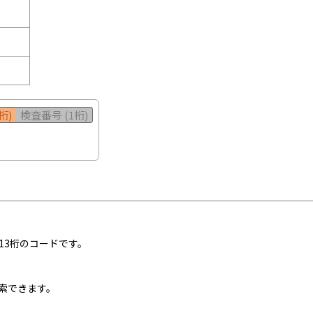
桁)
検査番号 (1桁)
13桁のコードです。
索できます。