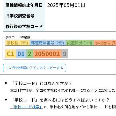
2025年05月01日
属性情報廃止年月日
旧学校調査番号
移行後の学校コード
学校コードの構成
学校種 (2桁)
都道府県番号 (2桁)
設置区分 (1桁)
学校番号 (7
C1
01
2
2050002
9
この学校情報のアドレスをコピーする
「学校コード」とはなんですか？
文部科学省が、全国の学校にそれぞれ唯一になるように設定した
「学校コード」を調べるにはどうすればよいですか？
「学校コード検索」
で、学校名や所在地などから学校コードを検