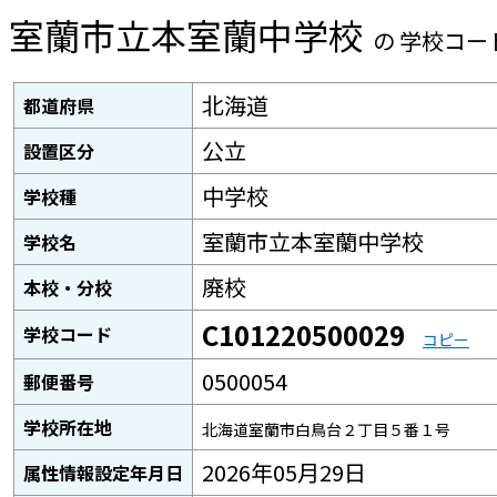
室蘭市立本室蘭中学校
の 学校コー
北海道
都道府県
公立
設置区分
中学校
学校種
室蘭市立本室蘭中学校
学校名
廃校
本校・分校
C101220500029
学校コード
コピー
0500054
郵便番号
学校所在地
北海道室蘭市白鳥台２丁目５番１号
2026年05月29日
属性情報設定年月日