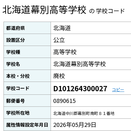
北海道幕別高等学校
の 学校コード
北海道
都道府県
公立
設置区分
高等学校
学校種
北海道幕別高等学校
学校名
廃校
本校・分校
D101264300027
学校コード
コピー
0890615
郵便番号
学校所在地
北海道中川郡幕別町南町８１番地
2026年05月29日
属性情報設定年月日