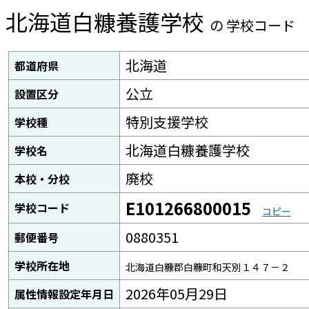
北海道白糠養護学校
の 学校コード
北海道
都道府県
公立
設置区分
特別支援学校
学校種
北海道白糠養護学校
学校名
廃校
本校・分校
E101266800015
学校コード
コピー
0880351
郵便番号
学校所在地
北海道白糠郡白糠町和天別１４７－２
2026年05月29日
属性情報設定年月日