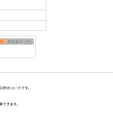
桁)
検査番号 (1桁)
13桁のコードです。
索できます。