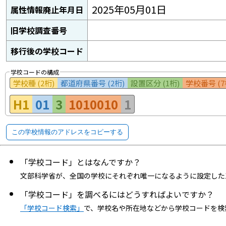
2025年05月01日
属性情報廃止年月日
旧学校調査番号
移行後の学校コード
学校コードの構成
学校種 (2桁)
都道府県番号 (2桁)
設置区分 (1桁)
学校番号 (7
H1
01
3
1010010
1
この学校情報のアドレスをコピーする
「学校コード」とはなんですか？
文部科学省が、全国の学校にそれぞれ唯一になるように設定した
「学校コード」を調べるにはどうすればよいですか？
「学校コード検索」
で、学校名や所在地などから学校コードを検