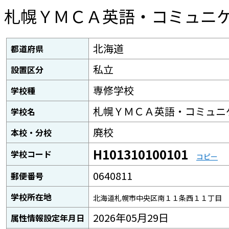
札幌ＹＭＣＡ英語・コミュニ
北海道
都道府県
私立
設置区分
専修学校
学校種
札幌ＹＭＣＡ英語・コミュニ
学校名
廃校
本校・分校
H101310100101
学校コード
コピー
0640811
郵便番号
学校所在地
北海道札幌市中央区南１１条西１１丁目
2026年05月29日
属性情報設定年月日