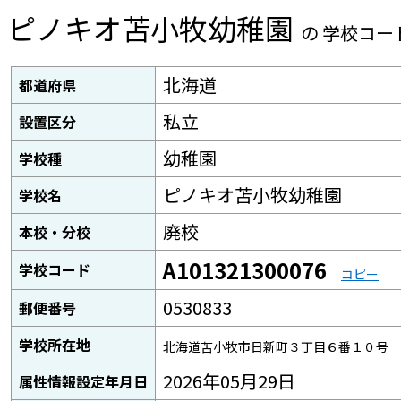
ピノキオ苫小牧幼稚園
の 学校コー
北海道
都道府県
私立
設置区分
幼稚園
学校種
ピノキオ苫小牧幼稚園
学校名
廃校
本校・分校
A101321300076
学校コード
コピー
0530833
郵便番号
学校所在地
北海道苫小牧市日新町３丁目６番１０号
2026年05月29日
属性情報設定年月日