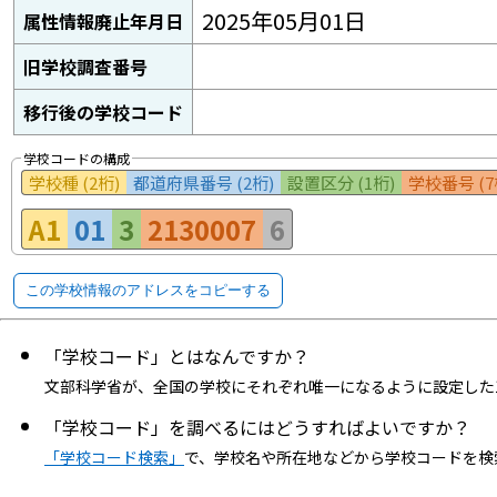
2025年05月01日
属性情報廃止年月日
旧学校調査番号
移行後の学校コード
学校コードの構成
学校種 (2桁)
都道府県番号 (2桁)
設置区分 (1桁)
学校番号 (7
A1
01
3
2130007
6
この学校情報のアドレスをコピーする
「学校コード」とはなんですか？
文部科学省が、全国の学校にそれぞれ唯一になるように設定した
「学校コード」を調べるにはどうすればよいですか？
「学校コード検索」
で、学校名や所在地などから学校コードを検