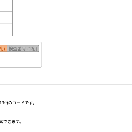
桁)
検査番号 (1桁)
13桁のコードです。
索できます。