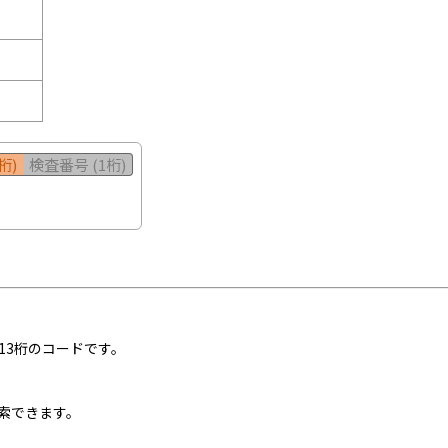
桁)
検査番号 (1桁)
13桁のコードです。
索できます。