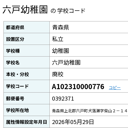
六戸幼稚園
の 学校コード
青森県
都道府県
私立
設置区分
幼稚園
学校種
六戸幼稚園
学校名
廃校
本校・分校
A102310000776
学校コード
コピー
0392371
郵便番号
学校所在地
青森県上北郡六戸町犬落瀬字柴山２－１４
2026年05月29日
属性情報設定年月日