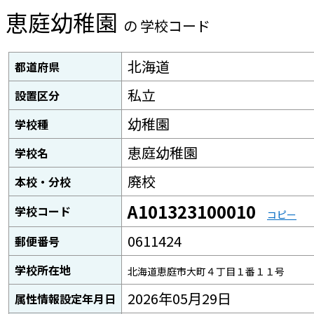
恵庭幼稚園
の 学校コード
北海道
都道府県
私立
設置区分
幼稚園
学校種
恵庭幼稚園
学校名
廃校
本校・分校
A101323100010
学校コード
コピー
0611424
郵便番号
学校所在地
北海道恵庭市大町４丁目１番１１号
2026年05月29日
属性情報設定年月日