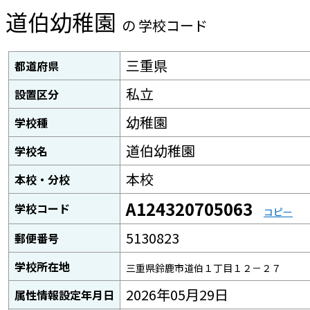
道伯幼稚園
の 学校コード
三重県
都道府県
私立
設置区分
幼稚園
学校種
道伯幼稚園
学校名
本校
本校・分校
A124320705063
学校コード
コピー
5130823
郵便番号
学校所在地
三重県鈴鹿市道伯１丁目１２－２７
2026年05月29日
属性情報設定年月日