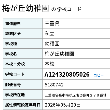
梅が丘幼稚園
の 学校コード
三重県
都道府県
私立
設置区分
幼稚園
学校種
梅が丘幼稚園
学校名
本校
本校・分校
A124320805026
学校コード
コピー
5180742
郵便番号
学校所在地
三重県名張市梅が丘南２番町２７８番地
2026年05月29日
属性情報設定年月日