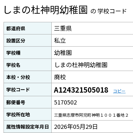
しまの杜神明幼稚園
の 学校コード
三重県
都道府県
私立
設置区分
幼稚園
学校種
しまの杜神明幼稚園
学校名
廃校
本校・分校
A124321505018
学校コード
コピー
5170502
郵便番号
学校所在地
三重県志摩市阿児町神明１００１番地２
2026年05月29日
属性情報設定年月日