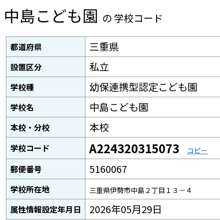
中島こども園
の 学校コード
三重県
都道府県
私立
設置区分
幼保連携型認定こども園
学校種
中島こども園
学校名
本校
本校・分校
A224320315073
学校コード
コピー
5160067
郵便番号
学校所在地
三重県伊勢市中島２丁目１３－４
2026年05月29日
属性情報設定年月日