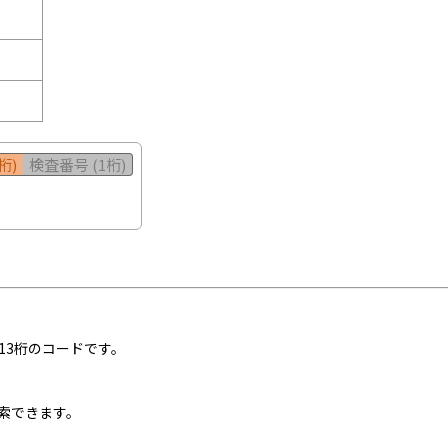
桁)
検査番号 (1桁)
13桁のコードです。
索できます。