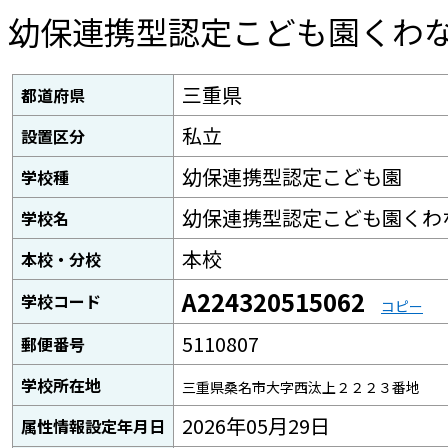
幼保連携型認定こども園くわ
三重県
都道府県
私立
設置区分
幼保連携型認定こども園
学校種
幼保連携型認定こども園くわ
学校名
本校
本校・分校
A224320515062
学校コード
コピー
5110807
郵便番号
学校所在地
三重県桑名市大字西汰上２２２３番地
2026年05月29日
属性情報設定年月日