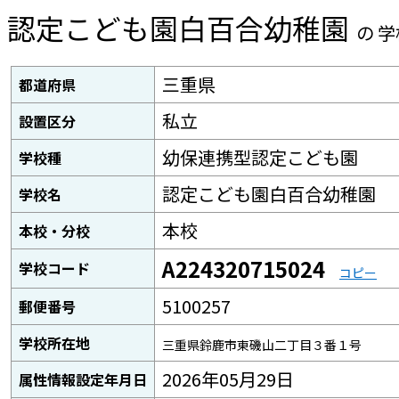
認定こども園白百合幼稚園
の 
三重県
都道府県
私立
設置区分
幼保連携型認定こども園
学校種
認定こども園白百合幼稚園
学校名
本校
本校・分校
A224320715024
学校コード
コピー
5100257
郵便番号
学校所在地
三重県鈴鹿市東磯山二丁目３番１号
2026年05月29日
属性情報設定年月日