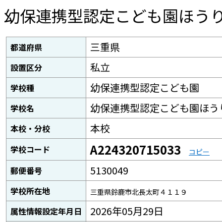
幼保連携型認定こども園ほう
三重県
都道府県
私立
設置区分
幼保連携型認定こども園
学校種
幼保連携型認定こども園ほう
学校名
本校
本校・分校
A224320715033
学校コード
コピー
5130049
郵便番号
学校所在地
三重県鈴鹿市北長太町４１１９
2026年05月29日
属性情報設定年月日