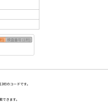
桁)
検査番号 (1桁)
13桁のコードです。
索できます。