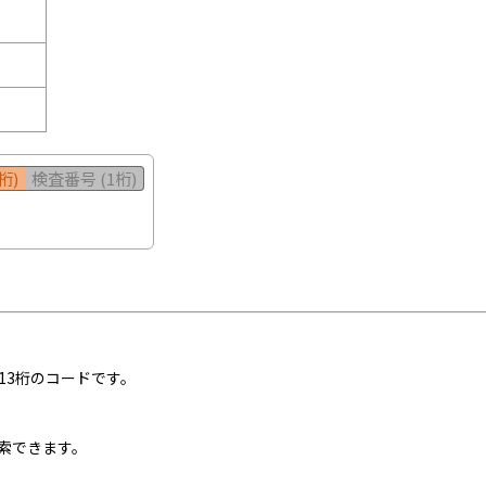
桁)
検査番号 (1桁)
13桁のコードです。
索できます。