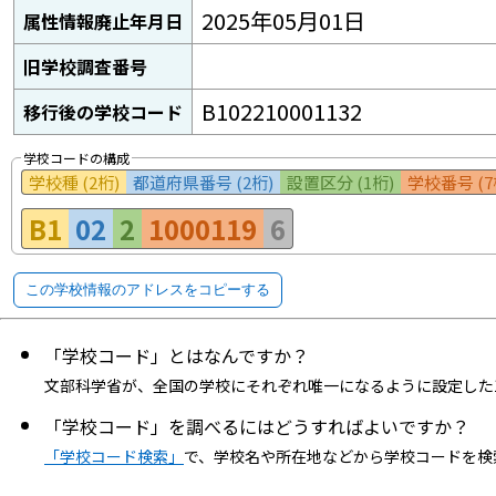
2025年05月01日
属性情報廃止年月日
旧学校調査番号
B102210001132
移行後の学校コード
学校コードの構成
学校種 (2桁)
都道府県番号 (2桁)
設置区分 (1桁)
学校番号 (7
B1
02
2
1000119
6
この学校情報のアドレスをコピーする
「学校コード」とはなんですか？
文部科学省が、全国の学校にそれぞれ唯一になるように設定した
「学校コード」を調べるにはどうすればよいですか？
「学校コード検索」
で、学校名や所在地などから学校コードを検