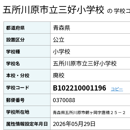
五所川原市立三好小学校
の 学校
青森県
都道府県
公立
設置区分
小学校
学校種
五所川原市立三好小学校
学校名
廃校
本校・分校
B102210001196
学校コード
コピー
0370088
郵便番号
学校所在地
青森県五所川原市鶴ヶ岡字唐橋２５－２
2026年05月29日
属性情報設定年月日