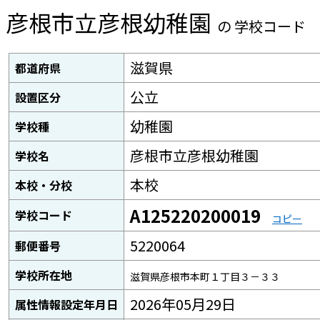
彦根市立彦根幼稚園
の 学校コード
滋賀県
都道府県
公立
設置区分
幼稚園
学校種
彦根市立彦根幼稚園
学校名
本校
本校・分校
A125220200019
学校コード
コピー
5220064
郵便番号
学校所在地
滋賀県彦根市本町１丁目３－３３
2026年05月29日
属性情報設定年月日