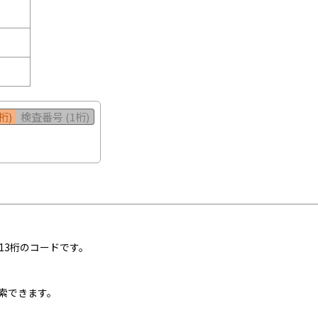
桁)
検査番号 (1桁)
13桁のコードです。
索できます。