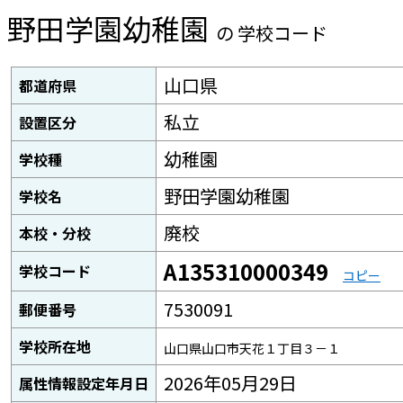
野田学園幼稚園
の 学校コード
山口県
都道府県
私立
設置区分
幼稚園
学校種
野田学園幼稚園
学校名
廃校
本校・分校
A135310000349
学校コード
コピー
7530091
郵便番号
学校所在地
山口県山口市天花１丁目３－１
2026年05月29日
属性情報設定年月日