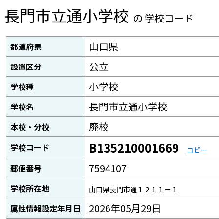
長門市立通小学校
の 学校コード
山口県
都道府県
公立
設置区分
小学校
学校種
長門市立通小学校
学校名
廃校
本校・分校
B135210001669
学校コード
コピー
7594107
郵便番号
学校所在地
山口県長門市通１２１１－１
2026年05月29日
属性情報設定年月日