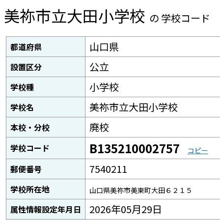
美祢市立大田小学校
の 学校コード
山口県
都道府県
公立
設置区分
小学校
学校種
美祢市立大田小学校
学校名
廃校
本校・分校
B135210002757
学校コード
コピー
7540211
郵便番号
学校所在地
山口県美祢市美東町大田６２１５
2026年05月29日
属性情報設定年月日