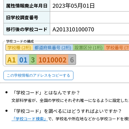
2023年05月01日
属性情報廃止年月日
旧学校調査番号
A201310100070
移行後の学校コード
学校コードの構成
学校種 (2桁)
都道府県番号 (2桁)
設置区分 (1桁)
学校番号 (7
A1
01
3
1010002
6
この学校情報のアドレスをコピーする
「学校コード」とはなんですか？
文部科学省が、全国の学校にそれぞれ唯一になるように設定した
「学校コード」を調べるにはどうすればよいですか？
「学校コード検索」
で、学校名や所在地などから学校コードを検