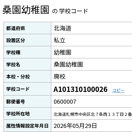
桑園幼稚園
の 学校コード
北海道
都道府県
私立
設置区分
幼稚園
学校種
桑園幼稚園
学校名
廃校
本校・分校
A101310100026
学校コード
コピー
0600007
郵便番号
学校所在地
北海道札幌市中央区北７条西１３丁目２番
2026年05月29日
属性情報設定年月日