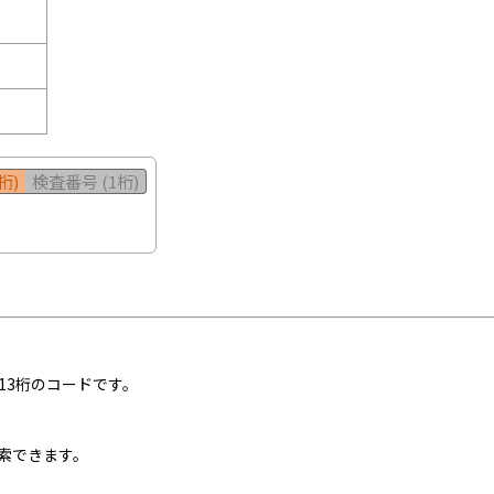
桁)
検査番号 (1桁)
13桁のコードです。
索できます。