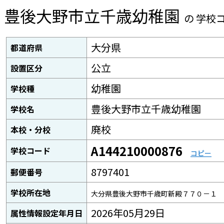
豊後大野市立千歳幼稚園
の 学校
大分県
都道府県
公立
設置区分
幼稚園
学校種
豊後大野市立千歳幼稚園
学校名
廃校
本校・分校
A144210000876
学校コード
コピー
8797401
郵便番号
学校所在地
大分県豊後大野市千歳町新殿７７０－１
2026年05月29日
属性情報設定年月日