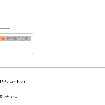
桁)
検査番号 (1桁)
13桁のコードです。
索できます。