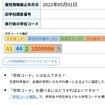
2022年05月01日
属性情報廃止年月日
旧学校調査番号
移行後の学校コード
学校コードの構成
学校種 (2桁)
都道府県番号 (2桁)
設置区分 (1桁)
学校番号 (7
A1
44
2
1000096
5
この学校情報のアドレスをコピーする
「学校コード」とはなんですか？
文部科学省が、全国の学校にそれぞれ唯一になるように設定した
「学校コード」を調べるにはどうすればよいですか？
「学校コード検索」
で、学校名や所在地などから学校コードを検