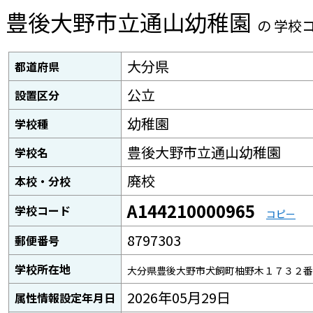
豊後大野市立通山幼稚園
の 学校
大分県
都道府県
公立
設置区分
幼稚園
学校種
豊後大野市立通山幼稚園
学校名
廃校
本校・分校
A144210000965
学校コード
コピー
8797303
郵便番号
学校所在地
大分県豊後大野市犬飼町柚野木１７３２番
2026年05月29日
属性情報設定年月日