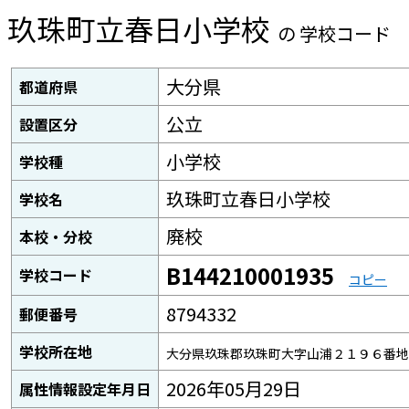
玖珠町立春日小学校
の 学校コード
大分県
都道府県
公立
設置区分
小学校
学校種
玖珠町立春日小学校
学校名
廃校
本校・分校
B144210001935
学校コード
コピー
8794332
郵便番号
学校所在地
大分県玖珠郡玖珠町大字山浦２１９６番地
2026年05月29日
属性情報設定年月日