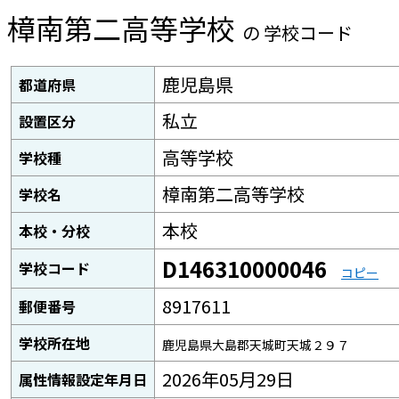
樟南第二高等学校
の 学校コード
鹿児島県
都道府県
私立
設置区分
高等学校
学校種
樟南第二高等学校
学校名
本校
本校・分校
D146310000046
学校コード
コピー
8917611
郵便番号
学校所在地
鹿児島県大島郡天城町天城２９７
2026年05月29日
属性情報設定年月日