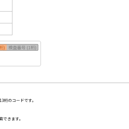
桁)
検査番号 (1桁)
13桁のコードです。
索できます。