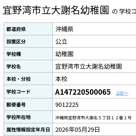
宜野湾市立大謝名幼稚園
の 学校
沖縄県
都道府県
公立
設置区分
幼稚園
学校種
宜野湾市立大謝名幼稚園
学校名
本校
本校・分校
A147220500065
学校コード
コピー
9012225
郵便番号
学校所在地
沖縄県宜野湾市大謝名５丁目１２番１号
2026年05月29日
属性情報設定年月日