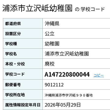
浦添市立沢岻幼稚園
の 学校コード
沖縄県
都道府県
公立
設置区分
幼稚園
学校種
浦添市立沢岻幼稚園
学校名
廃校
本校・分校
A147220800044
学校コード
コピー
9012112
郵便番号
学校所在地
沖縄県浦添市字沢岻９９８番地
2026年05月29日
属性情報設定年月日