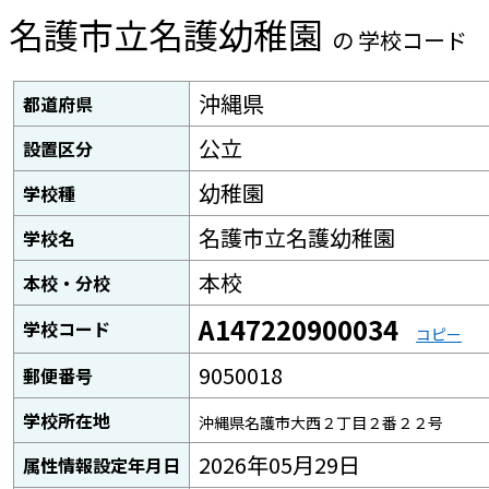
名護市立名護幼稚園
の 学校コード
沖縄県
都道府県
公立
設置区分
幼稚園
学校種
名護市立名護幼稚園
学校名
本校
本校・分校
A147220900034
学校コード
コピー
9050018
郵便番号
学校所在地
沖縄県名護市大西２丁目２番２２号
2026年05月29日
属性情報設定年月日