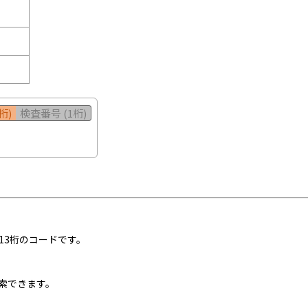
桁)
検査番号 (1桁)
13桁のコードです。
索できます。