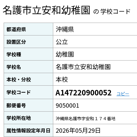
名護市立安和幼稚園
の 学校コード
沖縄県
都道府県
公立
設置区分
幼稚園
学校種
名護市立安和幼稚園
学校名
本校
本校・分校
A147220900052
学校コード
コピー
9050001
郵便番号
学校所在地
沖縄県名護市字安和１７４番地
2026年05月29日
属性情報設定年月日