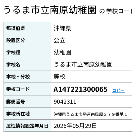
うるま市立南原幼稚園
の 学校コー
沖縄県
都道府県
公立
設置区分
幼稚園
学校種
うるま市立南原幼稚園
学校名
廃校
本校・分校
A147221300065
学校コード
コピー
9042311
郵便番号
学校所在地
沖縄県うるま市勝連南風原２７９番地１
2026年05月29日
属性情報設定年月日