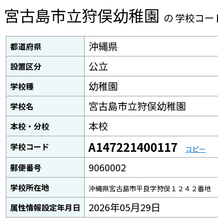
宮古島市立狩俣幼稚園
の 学校コー
沖縄県
都道府県
公立
設置区分
幼稚園
学校種
宮古島市立狩俣幼稚園
学校名
本校
本校・分校
A147221400117
学校コード
コピー
9060002
郵便番号
学校所在地
沖縄県宮古島市平良字狩俣１２４２番地
2026年05月29日
属性情報設定年月日