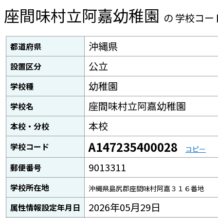
座間味村立阿嘉幼稚園
の 学校コー
沖縄県
都道府県
公立
設置区分
幼稚園
学校種
座間味村立阿嘉幼稚園
学校名
本校
本校・分校
A147235400028
学校コード
コピー
9013311
郵便番号
学校所在地
沖縄県島尻郡座間味村阿嘉３１６番地
2026年05月29日
属性情報設定年月日