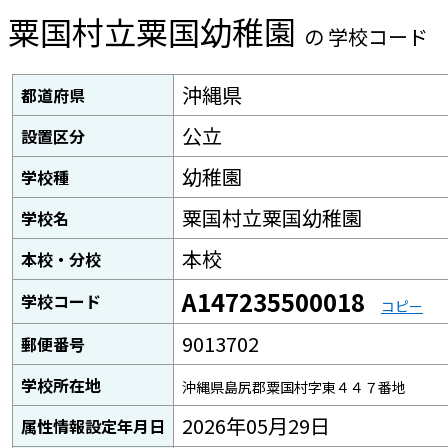
粟国村立粟国幼稚園
の 学校コード
沖縄県
都道府県
公立
設置区分
幼稚園
学校種
粟国村立粟国幼稚園
学校名
本校
本校・分校
A147235500018
学校コード
コピー
9013702
郵便番号
学校所在地
沖縄県島尻郡粟国村字東４４７番地
2026年05月29日
属性情報設定年月日