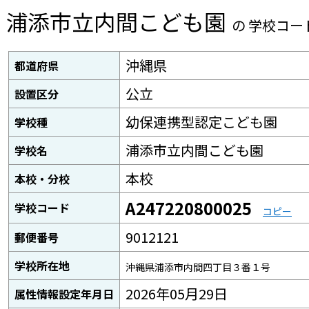
浦添市立内間こども園
の 学校コー
沖縄県
都道府県
公立
設置区分
幼保連携型認定こども園
学校種
浦添市立内間こども園
学校名
本校
本校・分校
A247220800025
学校コード
コピー
9012121
郵便番号
学校所在地
沖縄県浦添市内間四丁目３番１号
2026年05月29日
属性情報設定年月日