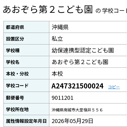
あおぞら第２こども園
の 学校コー
沖縄県
都道府県
私立
設置区分
幼保連携型認定こども園
学校種
あおぞら第２こども園
学校名
本校
本校・分校
A247321500024
学校コード
コピー
9011201
郵便番号
学校所在地
沖縄県南城市大里嶺井５５６
2026年05月29日
属性情報設定年月日