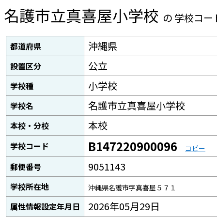
名護市立真喜屋小学校
の 学校コー
沖縄県
都道府県
公立
設置区分
小学校
学校種
名護市立真喜屋小学校
学校名
本校
本校・分校
B147220900096
学校コード
コピー
9051143
郵便番号
学校所在地
沖縄県名護市字真喜屋５７１
2026年05月29日
属性情報設定年月日