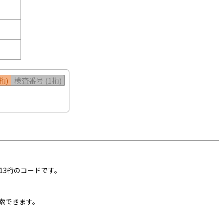
桁)
検査番号 (1桁)
13桁のコードです。
索できます。