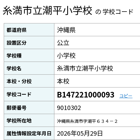
糸満市立潮平小学校
の 学校コード
沖縄県
都道府県
公立
設置区分
小学校
学校種
糸満市立潮平小学校
学校名
本校
本校・分校
B147221000093
学校コード
コピー
9010302
郵便番号
学校所在地
沖縄県糸満市字潮平６３４－２
2026年05月29日
属性情報設定年月日